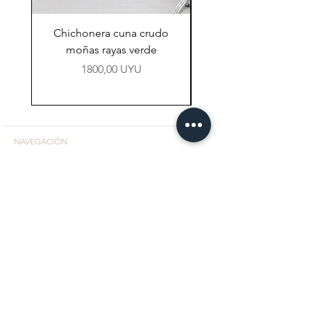
Chichonera cuna crudo
Chichonera cuna vi
moñas rayas verde
Precio
1800,00 UYU
NAVEGACIÓN
Tienda
Preguntas Frecuentes
Contacto
CONTACTO
Facebook
Instagram