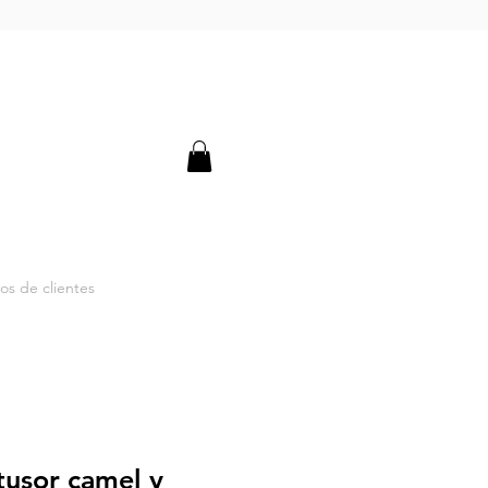
os de clientes
tusor camel y