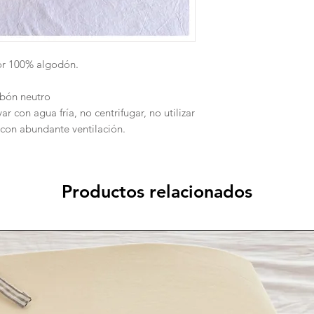
or 100% algodón.
abón neutro
 con agua fría, no centrifugar, no utilizar
e con abundante ventilación.
Productos relacionados