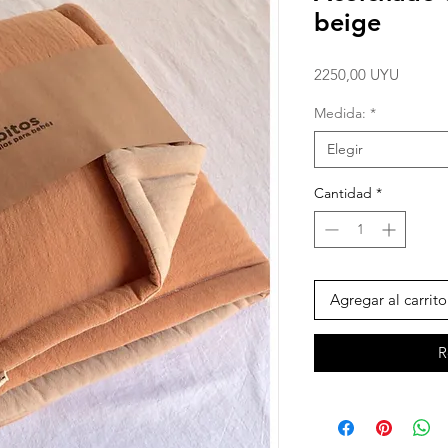
beige
Precio
2250,00 UYU
Medida:
*
Elegir
Cantidad
*
Agregar al carrito
R