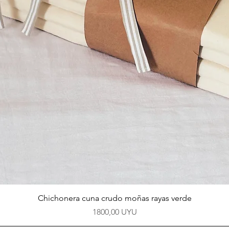
Vista rápida
Chichonera cuna crudo moñas rayas verde
Precio
1800,00 UYU