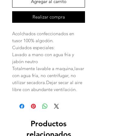
Agregar al carrito
Realizar compra
Acolchados confeccionados en
tusor 100% algodón.
Cuidados especiales:
Lavado a mano con agua fría y
jabón neutro
Totalmente lavable a maquina,lavar
con agua fría, no centrifugar, no
utilizar secadora.Dejar secar al aire
libre con abundante ventilación.
Productos
relacionados