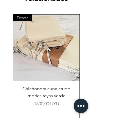
Desde
Desde
Chichonera cuna crudo
Chichonera cuna vi
moñas rayas verde
Precio
1800,00 UYU