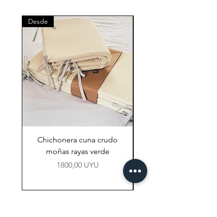
Desde
Desde
Chichonera cuna crudo
Chichonera cuna vi
moñas rayas verde
Precio
1800,00 UYU
NAVEGACIÓN