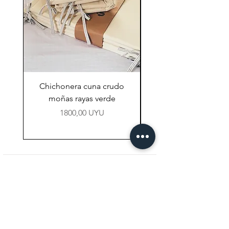
Chichonera cuna crudo
Chichonera cuna vi
moñas rayas verde
Precio
1800,00 UYU
NAVEGACIÓN
Tienda
Preguntas Frecuentes
Contacto