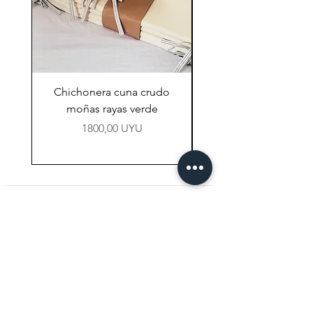
Chichonera cuna crudo
Chichonera cuna vi
moñas rayas verde
Precio
1800,00 UYU
NAVEGACIÓN
Tienda
Preguntas Frecuentes
Contacto
CONTACTO