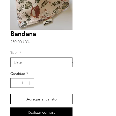
Bandana
Precio
250,00 UYU
Talle:
*
Cantidad
*
Agregar al carrito
Realizar compra