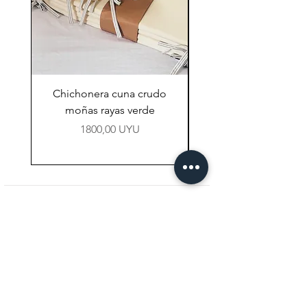
Chichonera cuna crudo
Chichonera cuna vi
moñas rayas verde
Precio
1800,00 UYU
NAVEGACIÓN
Tienda
Preguntas Frecuentes
Contacto
CONTACTO