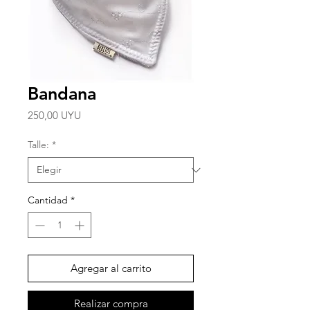
Bandana
Precio
250,00 UYU
Talle:
*
Cantidad
*
Agregar al carrito
Realizar compra