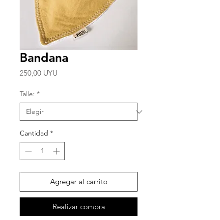
Bandana
Precio
250,00 UYU
Talle:
*
Cantidad
*
Agregar al carrito
Realizar compra