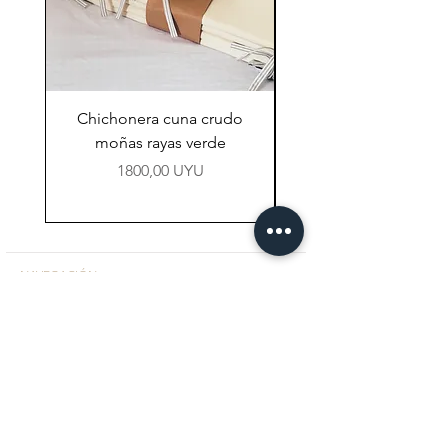
Chichonera cuna crudo
Chichonera cuna vi
moñas rayas verde
Precio
1800,00 UYU
NAVEGACIÓN
Tienda
Preguntas Frecuentes
Contacto
CONTACTO