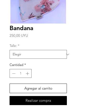
Bandana
Precio
250,00 UYU
Talle:
*
Cantidad
*
Agregar al carrito
Realizar compra