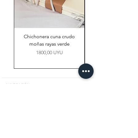
Chichonera cuna crudo
Chichonera cuna vi
moñas rayas verde
Precio
1800,00 UYU
NAVEGACIÓN
Tienda
Preguntas Frecuentes
Contacto
CONTACTO