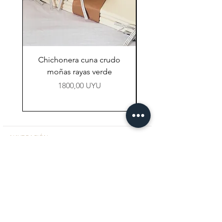
Chichonera cuna crudo
Chichonera cuna vi
moñas rayas verde
Precio
1800,00 UYU
NAVEGACIÓN
Tienda
Preguntas Frecuentes
Contacto
CONTACTO