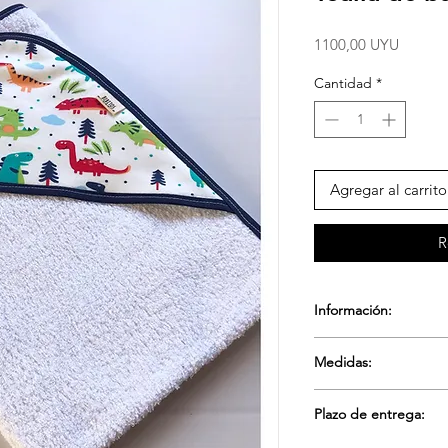
Precio
1100,00 UYU
Cantidad
*
Agregar al carrito
R
Información:
Toalla de baño con 
Medidas:
Toalla por dentro, ve
80x75cm
Plazo de entrega: