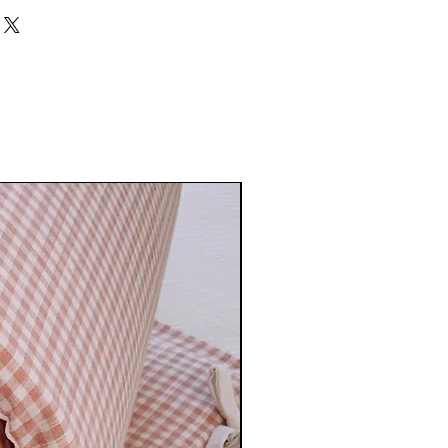
 pedido
 a 10 días hábiles.
Desde