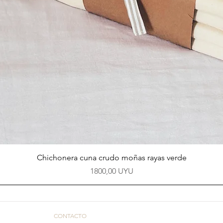
Vista rápida
Chichonera cuna crudo moñas rayas verde
Precio
1800,00 UYU
CONTACTO