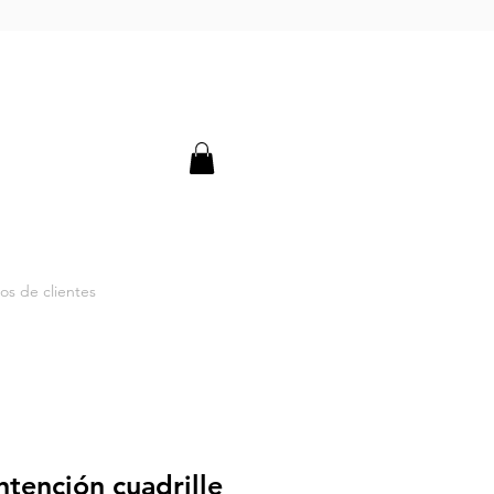
os de clientes
tención cuadrille