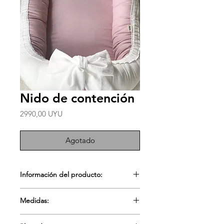
Nido de contención
Precio
2990,00 UYU
Agotado
Información del producto:
•Cumple la función de darle
Medidas:
contención a tu bebé mientras
duerme
Cerrado mide 80x50cm