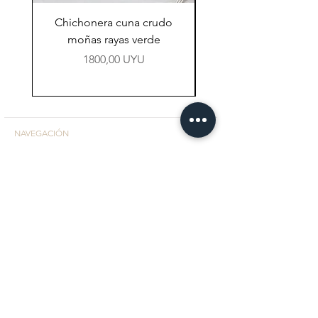
Chichonera cuna crudo
Chichonera cuna vi
moñas rayas verde
Precio
1800,00 UYU
NAVEGACIÓN
Tienda
Preguntas Frecuentes
Contacto
CONTACTO
Facebook
Instagram
+598 98 767 104