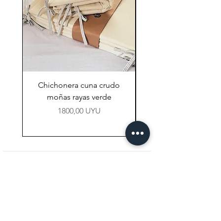
Chichonera cuna crudo
Chichonera cuna vi
moñas rayas verde
Precio
1800,00 UYU
NAVEGACIÓN
Tienda
Preguntas Frecuentes
Contacto