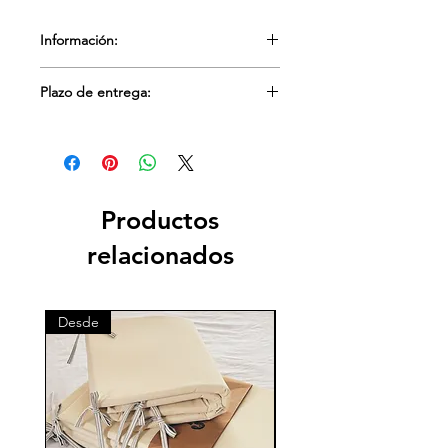
Información:
Gorro 100% algodón
Plazo de entrega:
Se confeccionan por pedido
Tiempo aproximado: 5 a 10 días
hábiles.
Productos
relacionados
Desde
Desde