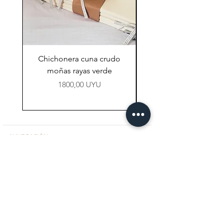
Chichonera cuna crudo
Chichonera cuna vi
moñas rayas verde
Precio
1800,00 UYU
NAVEGACIÓN
Tienda
Preguntas Frecuentes
Contacto
CONTACTO