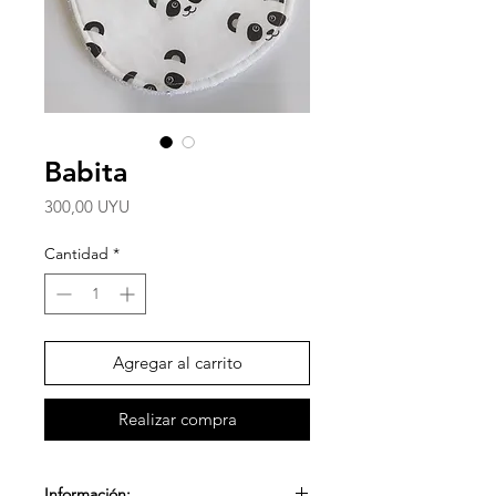
Babita
Precio
300,00 UYU
Cantidad
*
Agregar al carrito
Realizar compra
Información: