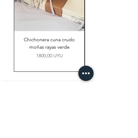
Chichonera cuna crudo
Chichonera cuna vi
moñas rayas verde
Precio
1800,00 UYU
NAVEGACIÓN
Tienda
Preguntas Frecuentes
Contacto
CONTACTO