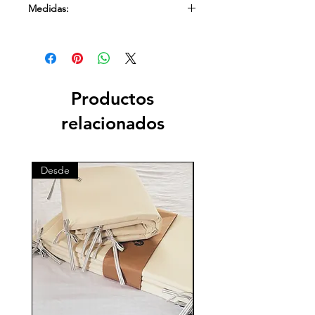
Medidas:
detrás
40x20cm
Productos
relacionados
Desde
Desde