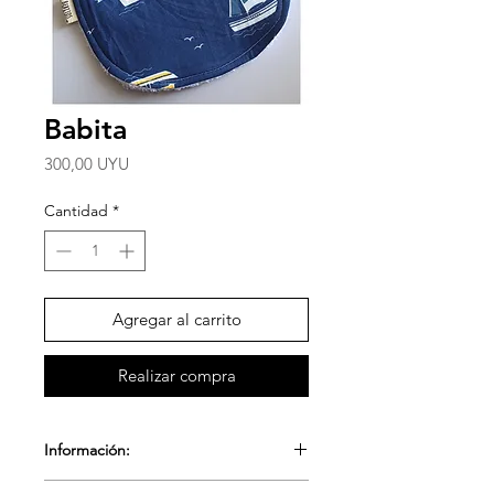
Babita
Precio
300,00 UYU
Cantidad
*
Agregar al carrito
Realizar compra
Información:
Babita 100% algodón, toalla y plush