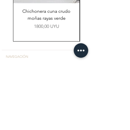
Chichonera cuna crudo
Chichonera cuna vi
moñas rayas verde
Precio
1800,00 UYU
NAVEGACIÓN
Tienda
Preguntas Frecuentes
Contacto
CONTACTO
Facebook
Instagram
+598 98 767 104