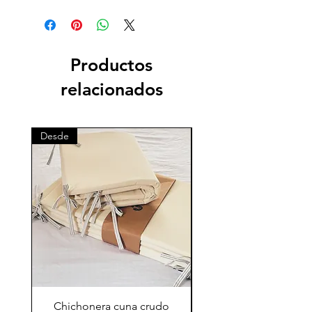
Productos
relacionados
Desde
Desde
Chichonera cuna crudo
Chichonera cuna vi